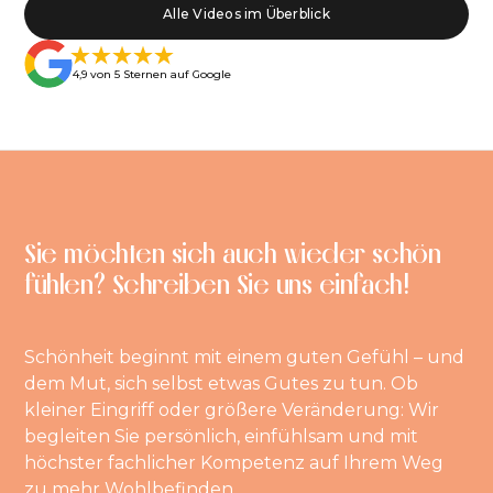
Alle Videos im Überblick
4,9 von 5 Sternen auf Google
Sie möchten sich auch wieder schön
fühlen? Schreiben Sie uns einfach!
Schönheit beginnt mit einem guten Gefühl – und
dem Mut, sich selbst etwas Gutes zu tun. Ob
kleiner Eingriff oder größere Veränderung: Wir
begleiten Sie persönlich, einfühlsam und mit
höchster fachlicher Kompetenz auf Ihrem Weg
zu mehr Wohlbefinden.