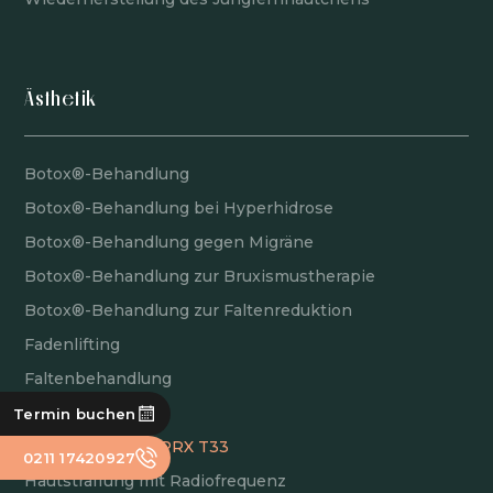
Ästhetik
Botox®-Behandlung
Botox®-Behandlung bei Hyperhidrose
Botox®-Behandlung gegen Migräne
Botox®-Behandlung zur Bruxismustherapie
Botox®-Behandlung zur Faltenreduktion
Fadenlifting
Faltenbehandlung
Filler
Termin buchen
Gesichtspeeling PRX T33
0211 17420927
Hautstraffung mit Radiofrequenz