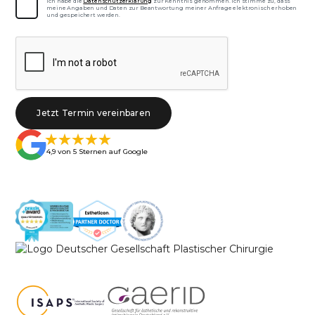
Ich habe die
Datenschutzerklärung
zur Kenntnis genommen. Ich stimme zu, dass
meine Angaben und Daten zur Beantwortung meiner Anfrage elektronisch erhoben
und gespeichert werden.
4,9 von 5 Sternen auf Google