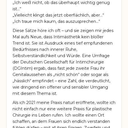
„Ich weiß nicht, ob das überhaupt wichtig genug
ist…“
„Vielleicht klingt das jetzt oberflächlich, aber…“
„Ich traue mich kaum, das auszusprechen…“
Diese Sätze höre ich oft – und sie zeigen mir jedes
Mal aufs Neue, dass Intimästhetik kein bloßer
Trend ist. Sie ist Ausdruck eines tief empfundenen
Bedürfnisses nach innerer Ruhe,
Selbstverständlichkeit und Würde. Eine Umfrage
der Deutschen Gesellschaft für Intimchirurgie
(DGIntim) ergab, dass fast jede zweite Frau ihr
Genitalaussehen als „nicht schön“ oder sogar als
„hässlich“ empfindet – eine Zahl, die verdeutlicht,
wie dringend ein offener und sensibler Umgang
mit diesem Thema ist.
Als ich 2021 meine Praxis naturl eröffnete, wollte ich
nicht einfach nur eine weitere Praxis für plastische
Chirurgie ins Leben rufen. Ich wollte einen Ort
schaffen, an dem Frauen sich endlich verstanden
fühlen dürfen – mit all ihren Fragen, Zweifeln und