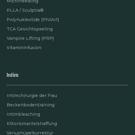
Microneedling
PLLA / Sculptra®
Polynukleotide (PhilArt)
TCA Gesichtspeeling
Vampire Lifting (PRP)
Vitamininfusion
Intim
Intimchirurgie der Frau
Beckenbodentraining
Intimbleaching
Klitorismantelstraffung
Venushügelkorrektur