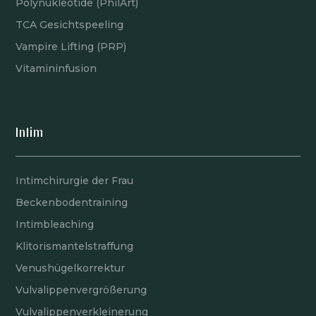
Polynukleotide (PhilArt)
TCA Gesichtspeeling
Vampire Lifting (PRP)
Vitamininfusion
Intim
Intimchirurgie der Frau
Beckenbodentraining
Intimbleaching
Klitorismantelstraffung
Venushügelkorrektur
Vulvalippenvergrößerung
Vulvalippenverkleinerung