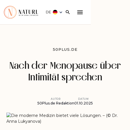
DE
50PLUS.DE
Nach der Menopause über
Intimität sprechen
AUTOR
DATUM
50Plus.de Redaktion
01
.
10
.
2025