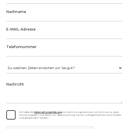
Nachname
E-MAIL-Adresse
Telefonnummer
Nachricht
Ich habe die
Datenschutzerklärung
zur Kenntnis genommen. Ich stimme zu, dass
meine Angaben und Daten zur Beantwortung meiner Anfrage elektronisch erhoben
und gespeichert werden.